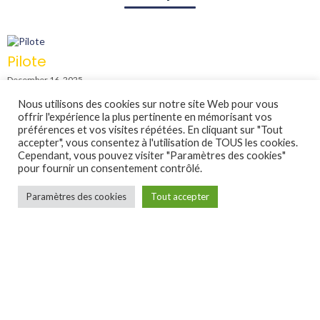
Pilote
December 16, 2025
Listen →
Nous utilisons des cookies sur notre site Web pour vous
offrir l'expérience la plus pertinente en mémorisant vos
préférences et vos visites répétées. En cliquant sur "Tout
accepter", vous consentez à l'utilisation de TOUS les cookies.
Test 1
Cependant, vous pouvez visiter "Paramètres des cookies"
pour fournir un consentement contrôlé.
December 16, 2025
Listen →
Paramètres des cookies
Tout accepter
Test 2
December 16, 2025
Listen →