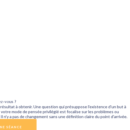
PRISE DE RENDEZ-VOUS
z-vous ?
le résultat à obtenir. Une question qui présuppose l'existence d'un but à
si votre mode de pensée privilégié est focalise sur les problèmes ou
Pour la rencontre découverte de 30
 Il n'y a pas de changement sans une définition claire du point d'arrivée.
minutes gratuite, veuillez
ne pas remplir ce
formulaire
et appeler le
(438) 408 2509
NE SÉANCE